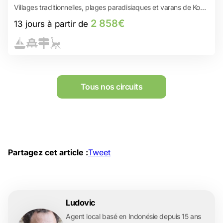
Villages traditionnelles, plages paradisiaques et varans de Kom
Anakalang : Où l’eau se jette en éventail de cristal entre les
roches volcaniques...
odo
2 858€
13 jours à partir de
Kelimutu : le sommet des couleurs, le sommet de l’aventure
Entre plages désertes et volcans, Riung est le secret le mieux
gardé de Flores !
Aimere, l’âme des pêcheurs de Flores
Dragons légendaires & plages de sable rose - Une croisière au
bout du monde !
Tous nos circuits
Partagez cet article :
Tweet
Ludovic
Agent local basé en Indonésie depuis 15 ans