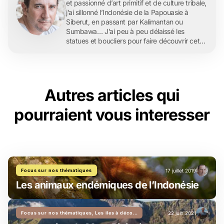
et passionné d’art primitif et de culture tribale,
j’ai sillonné l’Indonésie de la Papouasie à
Siberut, en passant par Kalimantan ou
Sumbawa… J’ai peu à peu délaissé les
statues et boucliers pour faire découvrir cet
archipel merveilleux à ma famille, puis à mes
amis. De fil en aiguille, Archipel360 est née et
a grandi, avec l’envie d’aller toujours plus loin,
…
Autres articles qui
pourraient vous interesser
Focus sur nos thématiques
17 juillet 2019
Les animaux endémiques de l’Indonésie
Focus sur nos thématiques, Les iles à découvrir
22 juin 2021