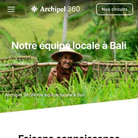
Nos circuits
Notre équipe locale à Bali
agence
Archipel 360
Notre équipe locale à Bali
voyage
bali