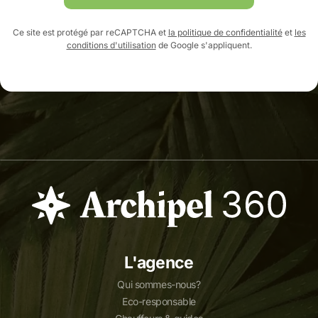
Ce site est protégé par reCAPTCHA et
la politique de confidentialité
et
les
conditions d'utilisation
de Google s'appliquent.
L'agence
Qui sommes-nous?
Eco-responsable