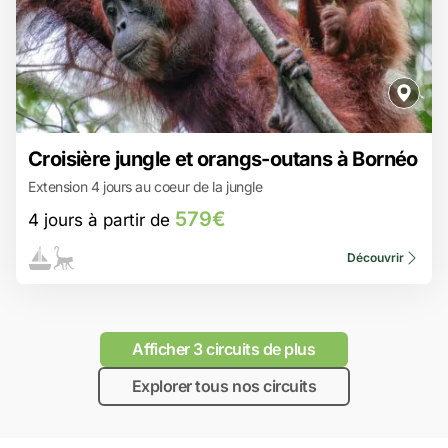
579€
Croisière jungle et orangs-outans à Bornéo
4 jours à partir de
Extension 4 jours au coeur de la jungle
Une navigation en klotok traditionnel sur la rivière.
L’observation des orangs-outans en liberté.
579€
4 jours à partir de
Une faune riche : nasiques, macaques, oiseaux tropicaux.
Des nuits en pleine jungle, au fil de l’eau.
Un guide anglophone tout au long du séjour.
Découvrir
Afficher 3 circuits de plus
Explorer tous nos circuits