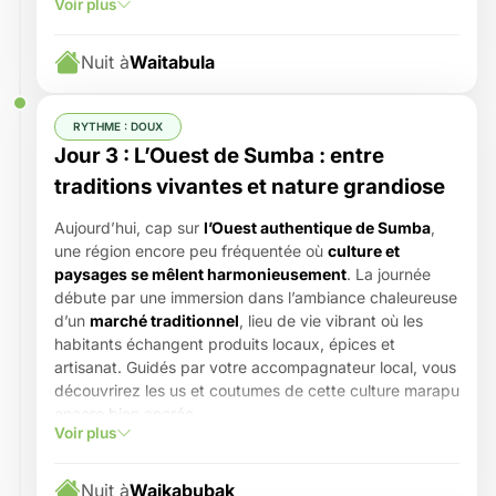
Voir plus
intimiste et bordée de falaises sculptées par le vent.
C’est dans ce décor de carte postale que vous
savourerez un repas spécialement préparé pour vous,
Nuit à
Waitabula
au plus près de la nature, loin des foules et des
infrastructures touristiques.
L’après-midi sera dédiée à la découverte du
village
RYTHME : DOUX
traditionnel de Ratenggaro
, célèbre pour ses hauts
Jour 3 : L’Ouest de Sumba : entre
toits en forme de tours, symboles des croyances
traditions vivantes et nature grandiose
marapu, encore bien vivantes ici. Vous serez plongé
dans un univers unique, où chaque maison, chaque
Aujourd’hui, cap sur
l’Ouest authentique de Sumba
,
pierre, chaque rite porte l’empreinte d’une culture
une région encore peu fréquentée où
culture et
millénaire.
paysages se mêlent harmonieusement
. La journée
En fin de journée, rendez-vous sur la
plage de Pero
,
débute par une immersion dans l’ambiance chaleureuse
sauvage et majestueuse, pour
admirer le soleil se
d’un
marché traditionnel
, lieu de vie vibrant où les
fondre dans l’océan
, un moment suspendu entre ciel et
habitants échangent produits locaux, épices et
mer.
artisanat. Guidés par votre accompagnateur local, vous
Nuit à Waitabula
.
découvrirez les us et coutumes de cette culture marapu
encore bien ancrée.
Voir plus
Vous prendrez ensuite la direction des
rizières de
Waikacura
, pour une balade à pied au cœur d’un écrin
de verdure, où rivières sinueuses et parcelles de riz
Nuit à
Waikabubak