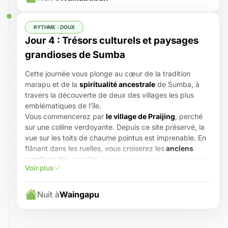
dessinent un patchwork naturel spectaculaire. Loin de
l’agitation, vous apprécierez le calme et l’harmonie de
ces paysages agricoles façonnés à la main depuis des
RYTHME : DOUX
générations.
Jour 4 : Trésors culturels et paysages
Après un déjeuner typique dans un petit restaurant
grandioses de Sumba
local, place à l’aventure avec une marche à travers la
forêt pour rejoindre la
cascade de Lapopu
, l’une des
Cette journée vous plonge au cœur de la tradition
plus hautes de l’île. Pour y accéder, vous emprunterez
marapu et de la
spiritualité ancestrale
de Sumba, à
un
pittoresque pont de bambou
, avant de profiter de
travers la découverte de deux des villages les plus
la vue sur ce site naturel impressionnant, où l’eau
emblématiques de l’île.
cristalline chute en escalier dans un décor tropical.
Vous commencerez par
le village de Praijing
, perché
Nuit à Waikabubak
, charmante bourgade nichée dans
sur une colline verdoyante. Depuis ce site préservé, la
les collines, point de départ idéal pour poursuivre votre
vue sur les toits de chaume pointus est imprenable. En
découverte de
l’île aux mille temples et plages
flânant dans les ruelles, vous croiserez les
anciens
secrètes
.
gardiens des savoirs
, toujours présents, et serez sans
Voir plus
doute accueillis avec curiosité et sourires par les
enfants du village. Une plongée authentique dans le
quotidien des habitants, entre traditions et lien profond
Nuit à
Waingapu
avec la nature.
Puis cap vers le centre de l’île et le village d’Anakalang,
où se dresse l’un des
plus grands tombeaux