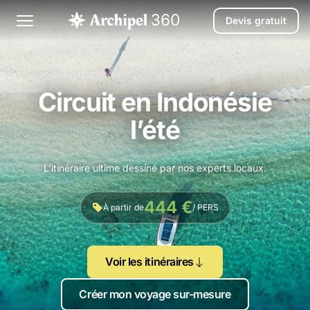
Devis gratuit
Circuit en Indonésie
l’été
L'itinéraire ultime dessiné par nos experts locaux.
444 €
À partir de
/ PERS
Voir les itinéraires
Créer mon voyage sur-mesure