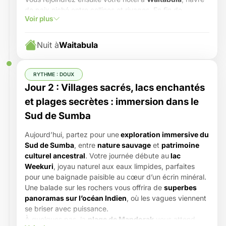
de paix niché entre collines et rivages. En fin de
Voir plus
journée, offrez-vous un moment de contemplation sur la
colline de Lendongara
, d’où vous profiterez d’un
coucher de soleil spectaculaire
embrassant l’océan,
Nuit à
Waitabula
les plages lointaines et les villages traditionnels
alentour.
Nuit à Waitabula
, le cœur encore empreint de vos
RYTHME : DOUX
premières découvertes.
Jour 2 : Villages sacrés, lacs enchantés
et plages secrètes : immersion dans le
Sud de Sumba
Aujourd’hui, partez pour une
exploration immersive du
Sud de Sumba
, entre
nature sauvage
et
patrimoine
culturel ancestral
. Votre journée débute au
lac
Weekuri
, joyau naturel aux eaux limpides, parfaites
pour une baignade paisible au cœur d’un écrin minéral.
Une balade sur les rochers vous offrira de
superbes
panoramas sur l’océan Indien
, où les vagues viennent
se briser avec puissance.
À quelques pas, la
plage de Mandorak
vous attend,