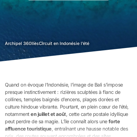
agence
Archipel 360
Iles
Circuit en Indonésie l’été
voyage
bali
Quand on évoque l’Indonésie, l’image de Bali s’impose
presque instinctivement : rizières sculptées à flanc de
collines, temples baignés d’encens, plages dorées et
culture hindoue vibrante. Pourtant, en plein cœur de l’été,
notamment
en juillet et aoû
t, cette carte postale idyllique
peut perdre de sa magie. L’île connaît alors une
forte
affluence touristique
, entraînant une hausse notable des
prix, des routes souvent encombrées et des sites