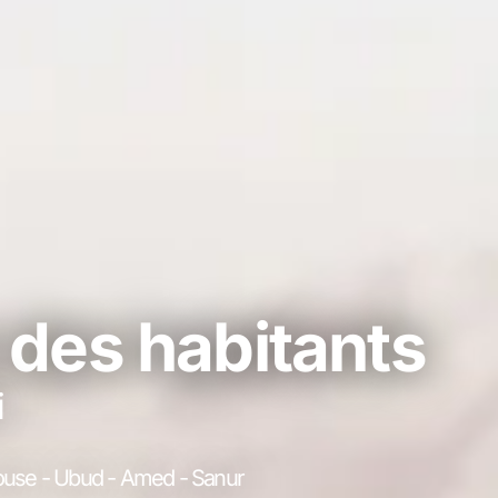
 des habitants
i
House - Ubud - Amed - Sanur