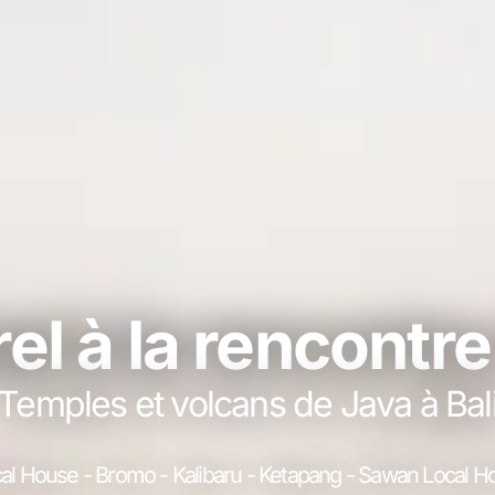
el à la rencontre
Temples et volcans de Java à Bal
al House - Bromo - Kalibaru - Ketapang - Sawan Local 