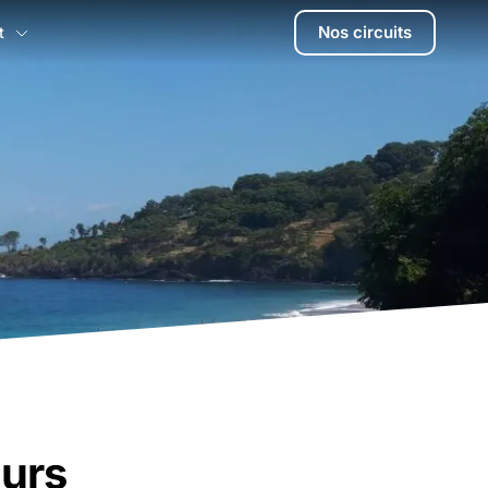
Nos circuits
t
ours