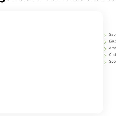
Sabl
Eaux
Ambi
Cad
Spot