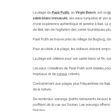
La plage de
Pasir Putih
, ou
Virgin Beach
, est un
jo
sable blanc immaculé
, ses eaux turquoise et son 
d’une expérience authentique et sereine à Bali. La 
de Bali, loin de l’agitation des zones touristiques pl
Pasir Putih se trouve près du village de Bugbug, d
Pour accéder à la plage, les visiteurs doivent empru
La plage est célèbre pour son sable blanc et fin, q
Les eaux cristallines de Pasir Putih sont idéales pou
tropicaux et de
coraux
colorés.
Contrairement aux plages plus fréquentées de Bali, 
de la nature.
De nombreux warungs (petits restaurants locaux) le
profitant de la vue sur l’océan. Les warungs offrent 
fraîches.