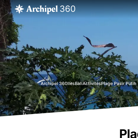
agence
Archipel 360
Iles
Bali
Activités
Plage Pasir Putih
voyage
bali
Pla