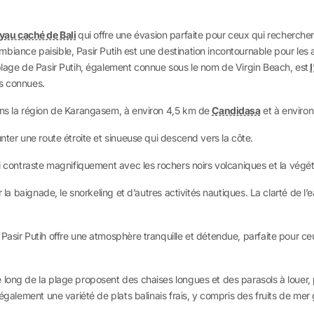
yau caché de Bali
qui offre une évasion parfaite pour ceux qui recherchent
ambiance paisible, Pasir Putih est une destination incontournable pour les
plage de Pasir Putih, également connue sous le nom de Virgin Beach, est
us connues.
ans la région de Karangasem, à environ 4,5 km de
Candidasa
et à enviro
nter une route étroite et sinueuse qui descend vers la côte.
ui contraste magnifiquement avec les rochers noirs volcaniques et la végét
r la baignade, le snorkeling et d’autres activités nautiques. La clarté de 
Pasir Putih offre une atmosphère tranquille et détendue, parfaite pour ceu
 long de la plage proposent des chaises longues et des parasols à louer, 
également une variété de plats balinais frais, y compris des fruits de mer g