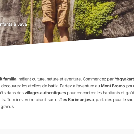
enfants à Java
it familial
mêlant culture, nature et aventure. Commencez par
Yogyakar
t découvrez les ateliers de
batik
. Partez à l’aventure au
Mont Bromo
pou
rêts dans des
villages authentiques
pour rencontrer les habitants et goûte
s. Terminez votre circuit sur les
îles Karimunjawa
, parfaites pour le sno
 grands.