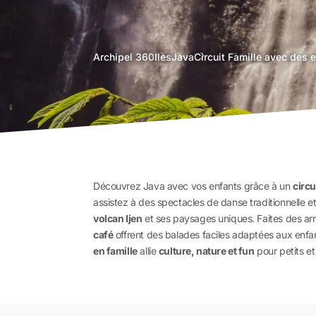
agence
Archipel 360
Iles
Java
Circuit Famille avec des 
voyage
bali
Découvrez Java avec vos enfants grâce à un
circu
assistez à des spectacles de danse traditionnelle e
volcan Ijen
et ses paysages uniques. Faites des ar
café
offrent des balades faciles adaptées aux enfant
en famille
allie
culture, nature et fun
pour petits et