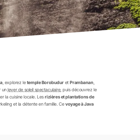
ta
, explorez le
temple Borobudur
et
Prambanan
,
r un
lever de soleil spectaculaire
, puis découvrez le
r la cuisine locale. Les
rizières et plantations de
rkeling et la détente en famille. Ce
voyage à Java