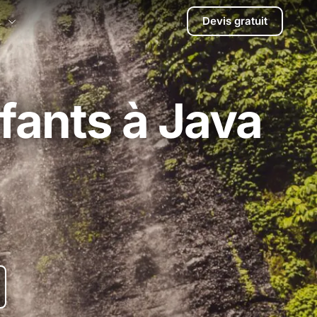
Devis gratuit
t
nfants à Java