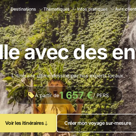
Destinations
Thématiques
Infos pratiques
Avis clien
lle avec des e
L'itinéraire ultime dessiné par nos experts locaux.
1 657 €
À partir de
/ PERS
Voir les itinéraires
Créer mon voyage sur-mesure