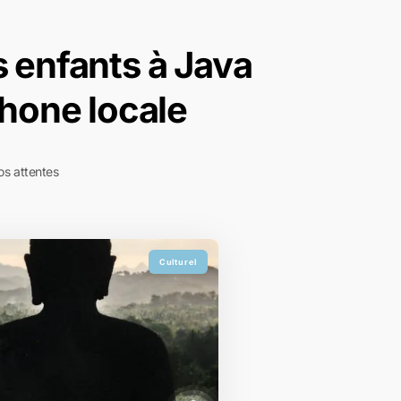
s enfants à Java
hone locale
os attentes
Culturel