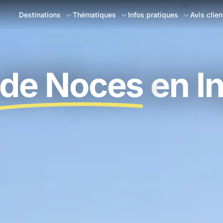
Destinations
Thématiques
Infos pratiques
Avis clien
de Noces
en I