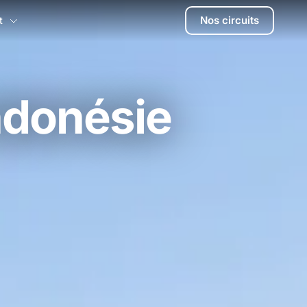
Nos circuits
t
ndonésie