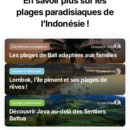
En savoir plus sur les
plages paradisiaques de
l’Indonésie !
Conseil aux voyageurs
22 octobre 2024
Les plages de Bali adaptées aux familles
Les iles à découvrir
18 juillet 2019
Lombok, l’île piment et ses plages de
rêves !
Les iles à découvrir
12 mai 2024
Découvrir Java au-delà des Sentiers
Battus