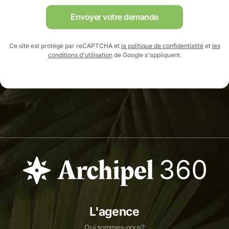
Envoyer votre demande
Ce site est protégé par reCAPTCHA et
la politique de confidentialité
et
les
conditions d'utilisation
de Google s'appliquent.
L'agence
Qui sommes-nous?