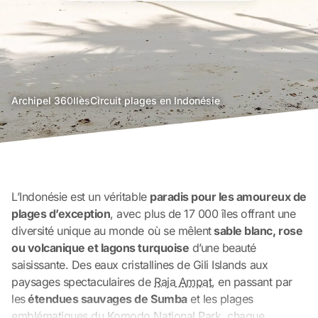
agence
Archipel 360
Iles
Circuit plages en Indonésie
voyage
bali
L’Indonésie est un véritable
paradis pour les amoureux de
plages d’exception
, avec plus de 17 000 îles offrant une
diversité unique au monde où se mêlent
sable blanc, rose
ou volcanique et lagons turquoise
d’une beauté
saisissante. Des eaux cristallines de Gili Islands aux
paysages spectaculaires de
Raja Ampat
, en passant par
les
étendues sauvages de Sumba
et les plages
emblématiques du
Komodo National Park
, chaque