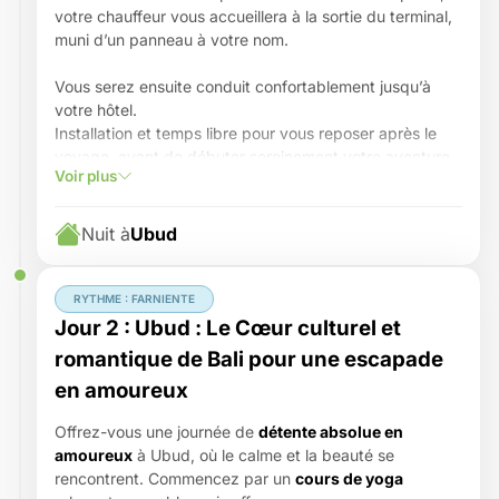
votre chauffeur vous accueillera à la sortie du terminal,
muni d’un panneau à votre nom.
Vous serez ensuite conduit confortablement jusqu’à
votre hôtel.
Installation et temps libre pour vous reposer après le
voyage, avant de débuter sereinement votre aventure
Voir plus
balinaise.
Laissez-vous porter, le stress reste derrière vous : c’est
Nuit à
Ubud
VOTRE
voyage.
L’île des Dieux vous ouvre ses portes et veille déjà sur
vous.
RYTHME : FARNIENTE
Jour 2 : Ubud : Le Cœur culturel et
romantique de Bali pour une escapade
en amoureux
Offrez-vous une journée de
détente absolue en
amoureux
à Ubud, où le calme et la beauté se
rencontrent. Commencez par un
cours de yoga