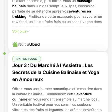
relaxant ensemble, puis offrez-vous un
massage
balinais
dans l’un des somptueux spas, l'occasion
parfaite de se détendre après vos
aventures en
trekking
. Profitez de cette escapade pour savourer un
raw food, un jus de fruits frais ou un snack vegan dans
l’un des nombreux cafés pittoresques, avec une vue
Voir plus
imprenable sur les rizières. Pourquoi ne pas essayer un
Kopi Luwak
local, ou simplement savourer une noix de
coco fraîche sous un ciel bleu éclatant ?
Nuit à
Ubud
Pour les amoureux de la nature et de l'aventure, les
rizières d'Ubud
ne sont jamais loin : louez des vélos
pour une balade en pleine nature, ou explorez la
RYTHME : DOUX
Monkey Forest
, un petit coin de jungle où les singes
Jour 3 : Du Marché à l'Assiette : Les
espiègles vous divertiront. (Mais attention, ne vous
Secrets de la Cuisine Balinaise et Yoga
laissez pas trop approcher, ils sont aussi joueurs que
en Amoureux
chapardeurs !)
En soirée, pourquoi ne pas finir cette journée par un
Offrez-vous une journée romantique et immersive dans
spectacle de danse
traditionnelle balinaise
pour
la culture balinaise ! Commencez cette
aventure
découvrir la culture locale et vous plonger dans une
culinaire
en vous rendant ensemble au marché local.
ambiance féerique ?
Un véritable festival pour vos sens : les couleurs
vibrantes des fruits et légumes, les arômes envoûtants