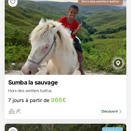
Hors des sentiers battus
966€
Sumba la sauvage
7 jours à partir de
Hors des sentiers battus
Plages paradisiaques de Sumba
Villages traditionnels de Sumba
966€
7 jours à partir de
Rencontre avec les habitants
Découvrir la technique du tissage de l'Ikat
Nager dans des lagons cachés
Découvrir