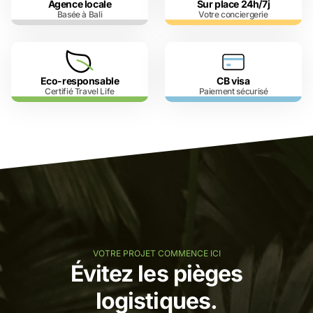
Agence locale
Sur place 24h/7j
Basée à Bali
Votre conciergerie
Eco-responsable
CB visa
Certifié Travel Life
Paiement sécurisé
VOTRE PROJET COMMENCE ICI
Évitez les pièges
logistiques.