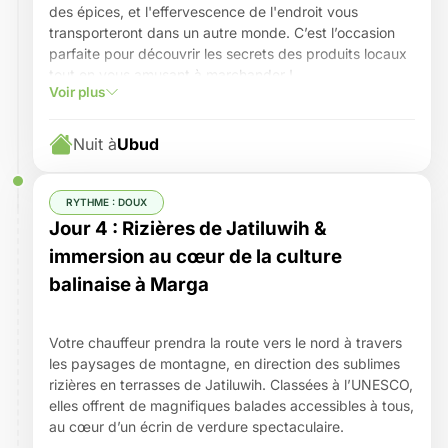
des épices, et l'effervescence de l'endroit vous
transporteront dans un autre monde. C’est l’occasion
parfaite pour découvrir les secrets des produits locaux
tout en vous amusant à marchander !
Voir plus
Ensuite, vous passerez derrière les fourneaux pour
apprendre à préparer un repas balinais authentique.
Hachez, parfumez, et mijotez sous les conseils avisés
Nuit à
Ubud
d'un chef local. Le cours se fait en petits groupes, idéal
pour passer un moment complice et créatif à deux.
Après vos efforts, il sera temps de savourer votre
RYTHME : DOUX
œuvre et de profiter d’un délicieux repas avec vos
Jour 4 : Rizières de Jatiluwih &
créations.
immersion au cœur de la culture
En fin de journée, offrez-vous une séance de
yoga en
balinaise à Marga
pleine nature
. Que vous soyez débutants ou
expérimentés, cette séance de
yoga apaisant
dans un
cadre idyllique, au cœur des rizières et entourés par la
Votre chauffeur prendra la route vers le nord à travers
nature, vous apportera une sérénité totale. Ce cadre
les paysages de montagne, en direction des sublimes
intime et tranquille est le parfait contraste pour un
rizières en terrasses de Jatiluwih. Classées à l’UNESCO,
moment de détente à deux.
elles offrent de magnifiques balades accessibles à tous,
Le reste de la journée est libre pour vous permettre de
au cœur d’un écrin de verdure spectaculaire.
vous reposer, flâner ou encore vous promener dans ce