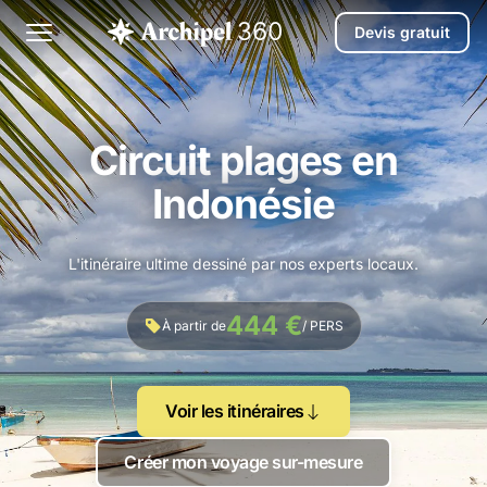
Devis gratuit
Circuit plages en
Indonésie
L'itinéraire ultime dessiné par nos experts locaux.
444 €
À partir de
/ PERS
Voir les itinéraires
Créer mon voyage sur-mesure