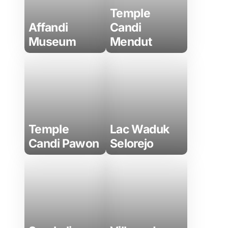
Temple
Affandi
Candi
Museum
Mendut
Temple
Lac Waduk
Candi Pawon
Selorejo