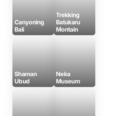
Trekking
Canyoning
Batukaru
Bali
Montain
Shaman
Neka
Ubud
Museum