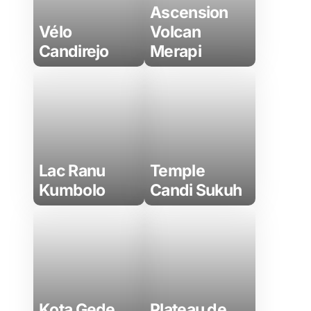
Ascension
Vélo
Volcan
Candirejo
Merapi
Lac Ranu
Temple
Kumbolo
Candi Sukuh
Kota Gede
Plateau de