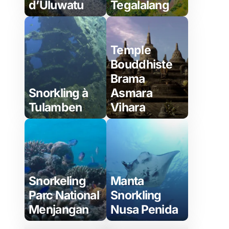
d’Uluwatu
Tegalalang
Temple
Bouddhiste
Brama
Snorkling à
Asmara
Tulamben
Vihara
Snorkeling
Manta
Parc National
Snorkling
Menjangan
Nusa Penida