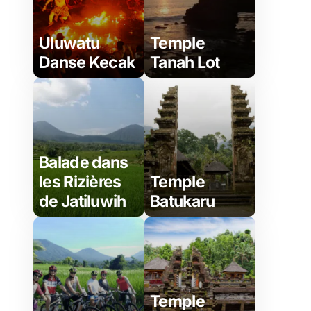
Uluwatu
Temple
Danse Kecak
Tanah Lot
Balade dans
les Rizières
Temple
de Jatiluwih
Batukaru
Temple