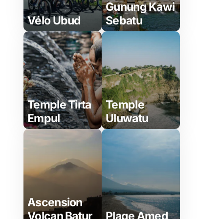
Gunung Kawi
Vélo Ubud
Sebatu
Temple Tirta
Temple
Empul
Uluwatu
Ascension
Volcan Batur
Plage Amed