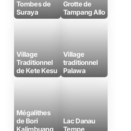
Tombes de
Grotte de
Suraya
Tampang Allo
Village
Village
Traditionnel
traditionnel
de Kete Kesu
Palawa
Mégalithes
de Bori
Lac Danau
Kalimbuang
Tempe