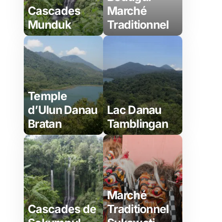
Cascades
Marché
Munduk
Traditionnel
Temple
d’Ulun Danau
Lac Danau
Bratan
Tamblingan
Marché
Cascades de
Traditionnel