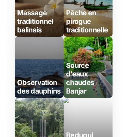
Massage
Pêche en
traditionnel
pirogue
balinais
traditionnelle
Source
d’eaux
Observation
chaudes
des dauphins
Banjar
Bedugul