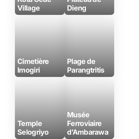
Village
Dieng
Cimetière
Plage de
Imogiri
Parangtritis
Musée
Temple
Ferroviaire
Selogriyo
d’Ambarawa