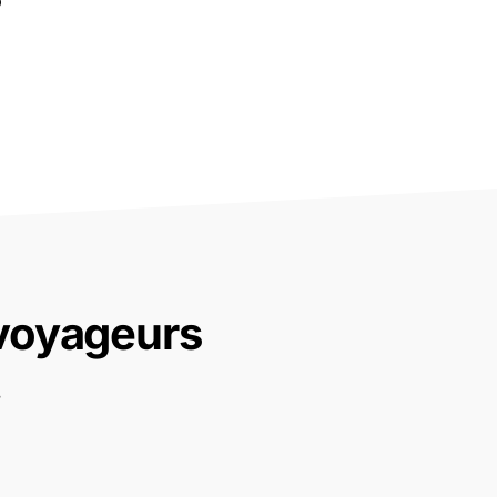
 voyageurs
.