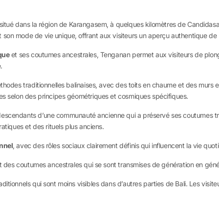
situé dans la région de Karangasem, à quelques kilomètres de Candidasa 
 son mode de vie unique, offrant aux visiteurs un aperçu authentique de 
que
et ses coutumes ancestrales, Tenganan permet aux visiteurs de plonger 
.
méthodes traditionnelles balinaises, avec des toits en chaume et des murs
ées selon des principes géométriques et cosmiques spécifiques.
descendants d’une communauté ancienne qui a préservé ses coutumes tradit
atiques et des rituels plus anciens.
onnel
, avec des rôles sociaux clairement définis qui influencent la vie quot
ent des coutumes ancestrales qui se sont transmises de génération en géné
itionnels qui sont moins visibles dans d’autres parties de Bali. Les visit