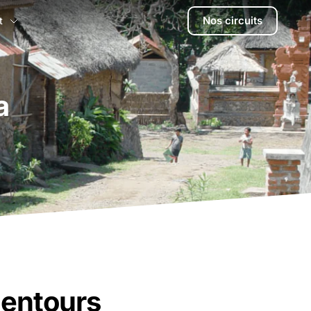
Nos circuits
t
a
alentours