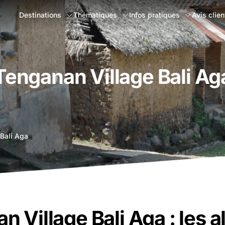
Destinations
Thématiques
Infos pratiques
Avis clien
Tenganan Village Bali Ag
Bali Aga
 Village Bali Aga : les 