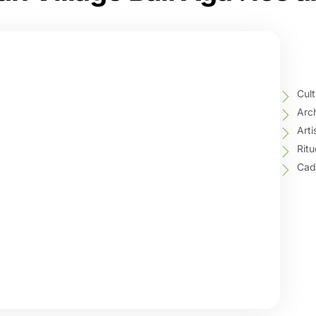
Cult
Arch
Arti
Ritu
Cadr