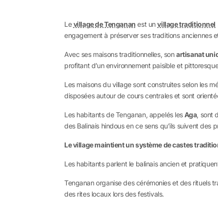
Le
village de Tenganan
est un
village traditionnel
engagement à préserver ses traditions anciennes et
Avec ses maisons traditionnelles, son
artisanat uni
profitant d’un environnement paisible et pittoresque
Les maisons du village sont construites selon les 
disposées autour de cours centrales et sont orient
Les habitants de Tenganan, appelés les
Aga
, sont 
des Balinais hindous en ce sens qu’ils suivent des pr
Le village maintient un système de castes traditi
Les habitants parlent le balinais ancien et pratiqu
Tenganan organise des cérémonies et des rituels trad
des rites locaux lors des festivals.