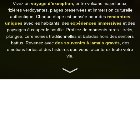
Vivez un
voyage d’exception,
entre volcans majestueux,
rizières verdoyantes, plages préservées et immersion culturelle
authentique. Chaque étape est pensée pour des
rencontres
uniques
avec les habitants, des
expériences immersives
et des
paysages à couper le souffle. Profitez de moments rares : treks,
plongée, cérémonies traditionnelles et balades hors des sentiers
battus. Revenez avec
des souvenirs à jamais gravés
, des
émotions fortes et des histoires que vous raconterez toute votre
vie.
agence
Archipel 360
Thematiques
Exception
voyage
bali
Notre sélection de circuits
d'exception en Indonésie