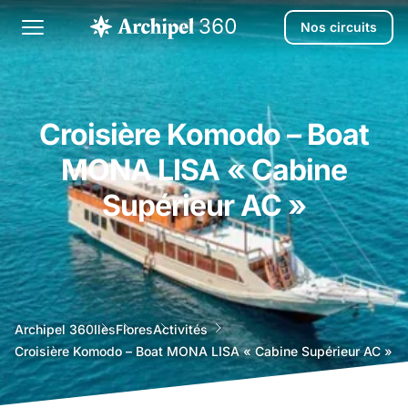
Nos circuits
Croisière Komodo – Boat
MONA LISA « Cabine
Supérieur AC »
agence
Archipel 360
Iles
Flores
Activités
voyage
Croisière Komodo – Boat MONA LISA « Cabine Supérieur AC »
bali