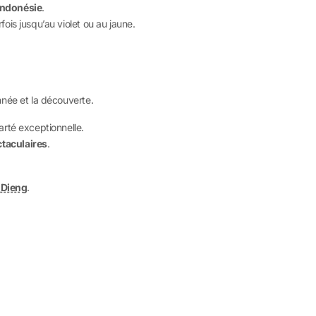
Indonésie
.
fois jusqu’au violet ou au jaune.
nnée et la découverte.
larté exceptionnelle.
taculaires
.
 Dieng
.