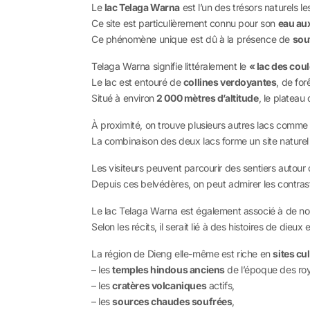
Le
lac Telaga Warna
est l’un des trésors naturels l
Ce site est particulièrement connu pour son
eau au
Ce phénomène unique est dû à la présence de
sou
Telaga Warna signifie littéralement le
« lac des cou
Le lac est entouré de
collines verdoyantes
, de for
Situé à environ
2 000 mètres d’altitude
, le plateau
À proximité, on trouve plusieurs autres lacs comm
La combinaison des deux lacs forme un site nature
Les visiteurs peuvent parcourir des sentiers autour 
Depuis ces belvédères, on peut admirer les contrast
Le lac Telaga Warna est également associé à de 
Selon les récits, il serait lié à des histoires de dieu
La région de Dieng elle-même est riche en
sites cu
– les
temples hindous anciens
de l’époque des ro
– les
cratères volcaniques
actifs,
– les
sources chaudes soufrées
,