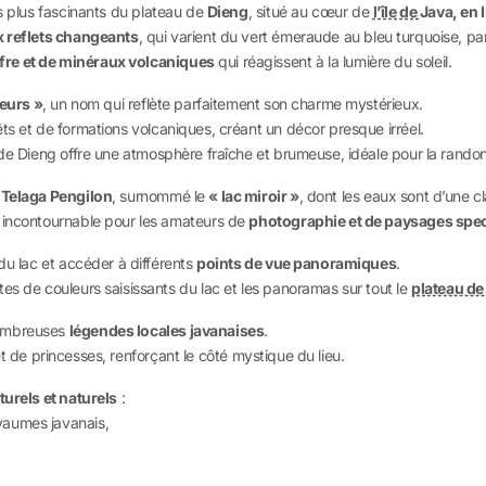
es plus fascinants du plateau de
Dieng
, situé au cœur de
l’île de
Java, en 
x reflets changeants
, qui varient du vert émeraude au bleu turquoise, par
fre et de minéraux volcaniques
qui réagissent à la lumière du soleil.
leurs »
, un nom qui reflète parfaitement son charme mystérieux.
êts et de formations volcaniques, créant un décor presque irréel.
 de Dieng offre une atmosphère fraîche et brumeuse, idéale pour la rando
e
Telaga Pengilon
, surnommé le
« lac miroir »
, dont les eaux sont d’une c
l incontournable pour les amateurs de
photographie et de paysages spec
du lac et accéder à différents
points de vue panoramiques
.
es de couleurs saisissants du lac et les panoramas sur tout le
plateau de
nombreuses
légendes locales javanaises
.
x et de princesses, renforçant le côté mystique du lieu.
lturels et naturels
:
yaumes javanais,