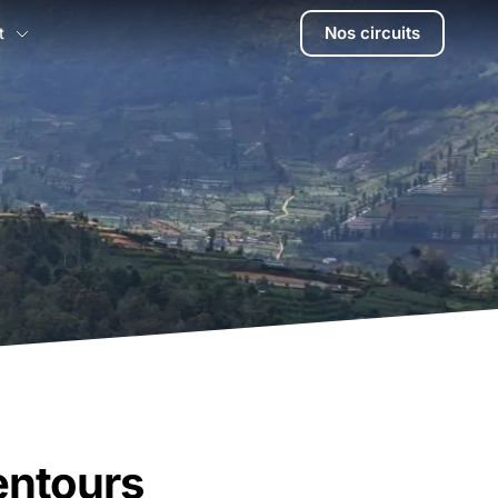
Nos circuits
t
entours