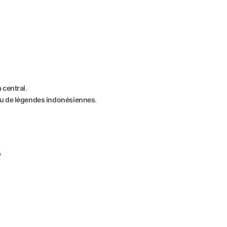
 central
.
ou de légendes indonésiennes
.
s