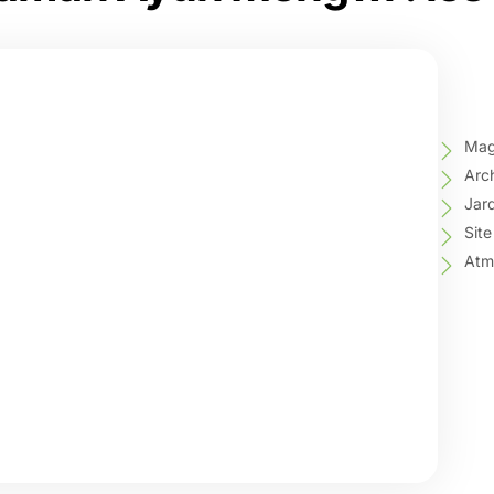
Mag
Arch
Jard
Site
Atmo