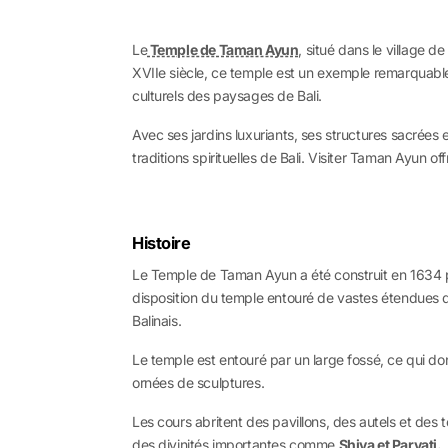
Le
Temple de Taman Ayun
, situé dans le village d
XVIIe siècle, ce temple est un exemple remarquable 
culturels des paysages de Bali.
Avec ses jardins luxuriants, ses structures sacrées 
traditions spirituelles de Bali. Visiter Taman Ayun of
Histoire
Le Temple de Taman Ayun a été construit en 1634 pa
disposition du temple entouré de vastes étendues d’ea
Balinais.
Le temple est entouré par un large fossé, ce qui donn
ornées de sculptures.
Les cours abritent des pavillons, des autels et des
des divinités importantes comme
Shiva et Parvati.