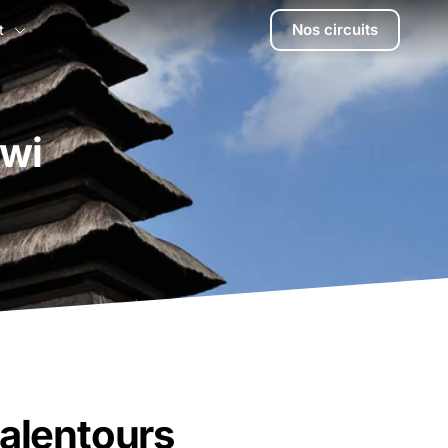
Nos circuits
t
wi
alentours