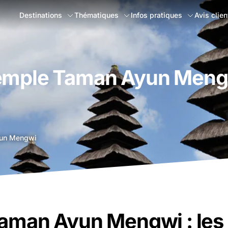
Destinations
Thématiques
Infos pratiques
Avis clien
emple Taman Ayun Meng
un Mengwi
aman Ayun Mengwi : les 