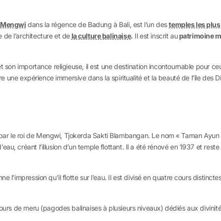
e
Mengwi
dans la régence de Badung à Bali, est l’un des
temples les plu
de l’architecture et de
la culture balinaise
.
Il est inscrit au
patrimoine m
et son importance religieuse, il est une destination incontournable pour ce
fre une expérience immersive dans la spiritualité et la beauté de l’île des D
r le roi de Mengwi, Tjokerda Sakti Blambangan. Le nom « Taman Ayun » sign
u, créant l’illusion d’un temple flottant. Il a été rénové en 1937 et reste
e l’impression qu’il flotte sur l’eau. Il est divisé en quatre cours distin
 tours de meru (pagodes balinaises à plusieurs niveaux) dédiés aux divinit