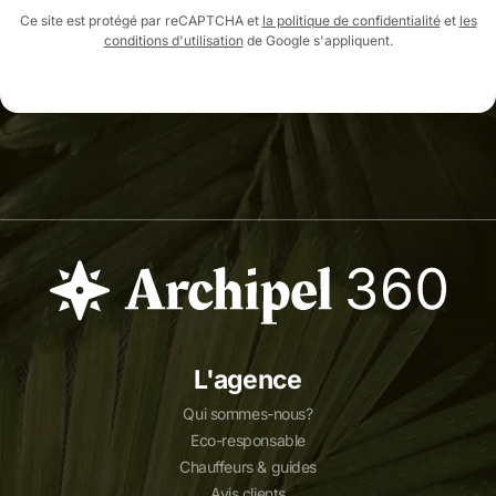
Ce site est protégé par reCAPTCHA et
la politique de confidentialité
et
les
conditions d'utilisation
de Google s'appliquent.
L'agence
Qui sommes-nous?
Eco-responsable
Chauffeurs & guides
Avis clients