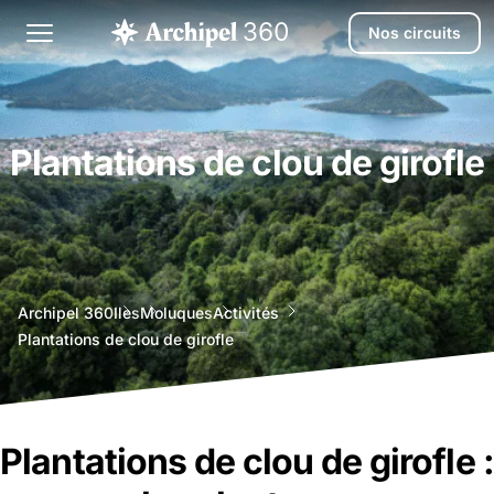
Nos circuits
Plantations de clou de girofle
agence
Archipel 360
Iles
Moluques
Activités
voyage
Plantations de clou de girofle
bali
Plantations de clou de girofle :