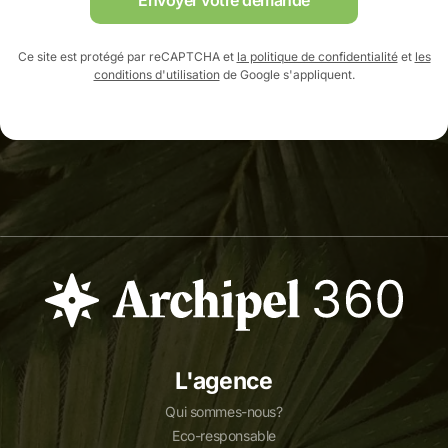
Ce site est protégé par reCAPTCHA et
la politique de confidentialité
et
les
conditions d'utilisation
de Google s'appliquent.
L'agence
Qui sommes-nous?
Eco-responsable