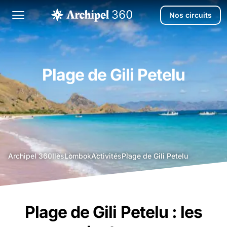
Nos circuits
Plage de Gili Petelu
agence
Archipel 360
Iles
Lombok
Activités
Plage de Gili Petelu
voyage
bali
Plage de Gili Petelu : les