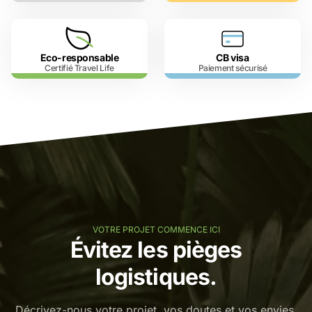
Eco-responsable
CB visa
Certifié Travel Life
Paiement sécurisé
VOTRE PROJET COMMENCE ICI
Évitez les pièges
logistiques.
Décrivez-nous votre projet, vos doutes et vos envies.