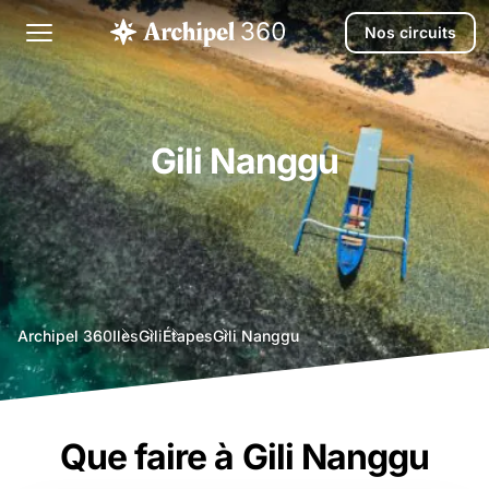
Nos circuits
Gili Nanggu
agence
Archipel 360
Iles
Gili
Étapes
Gili Nanggu
voyage
bali
Que faire à Gili Nanggu