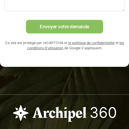
Envoyer votre demande
Ce site est protégé par reCAPTCHA et
la politique de confidentialité
et
les
conditions d'utilisation
de Google s'appliquent.