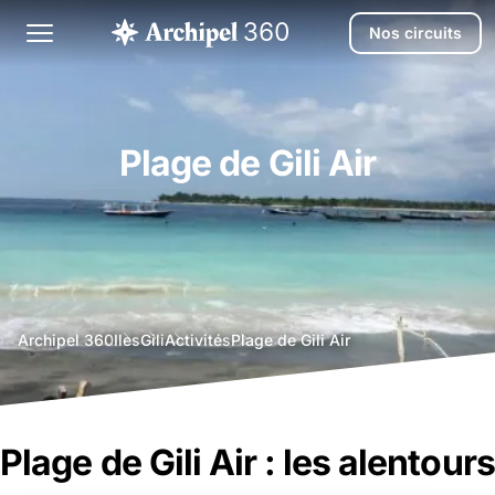
Nos circuits
Plage de Gili Air
agence
Archipel 360
Iles
Gili
Activités
Plage de Gili Air
voyage
bali
Plage de Gili Air : les alentours