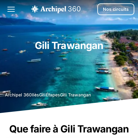
Nos circuits
Gili Trawangan
agence
Archipel 360
Iles
Gili
Étapes
Gili Trawangan
voyage
bali
Que faire à Gili Trawangan