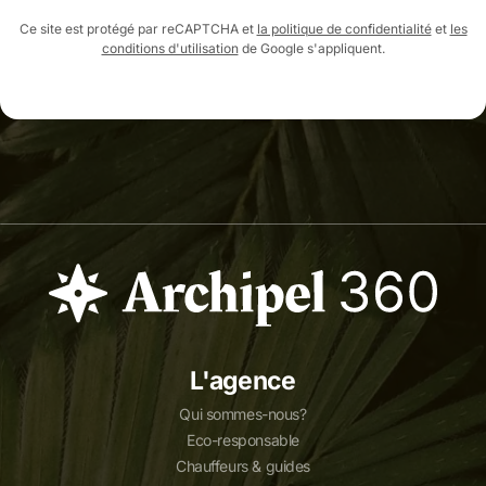
Ce site est protégé par reCAPTCHA et
la politique de confidentialité
et
les
conditions d'utilisation
de Google s'appliquent.
L'agence
Qui sommes-nous?
Eco-responsable
Chauffeurs & guides