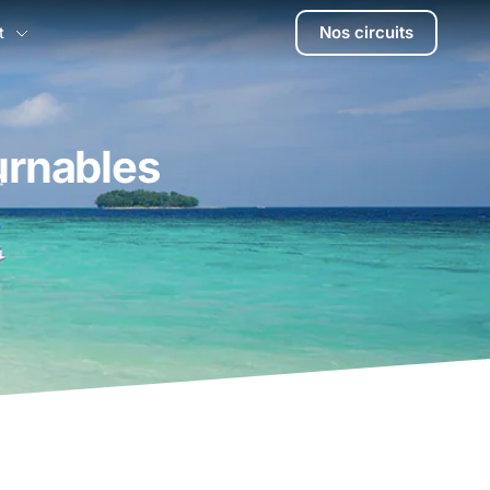
Nos circuits
t
urnables