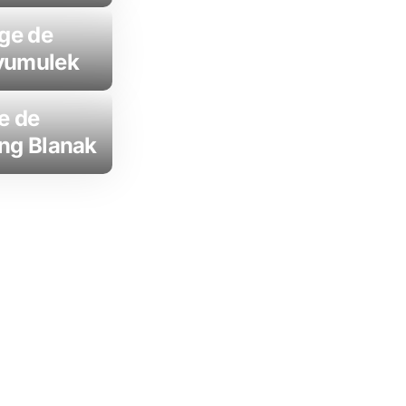
age de
yumulek
e de
ng Blanak