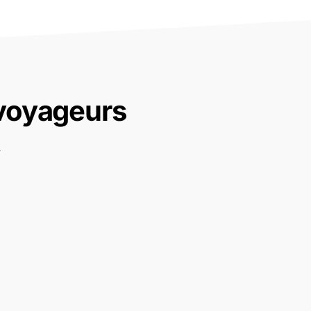
 voyageurs
.