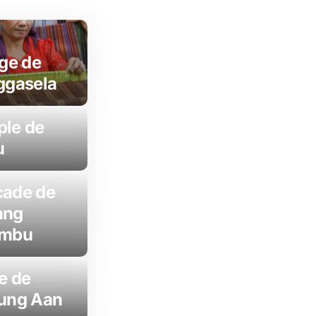
age de
ggasela
le de
u
ade de
ang
ambu
e de
ung Aan