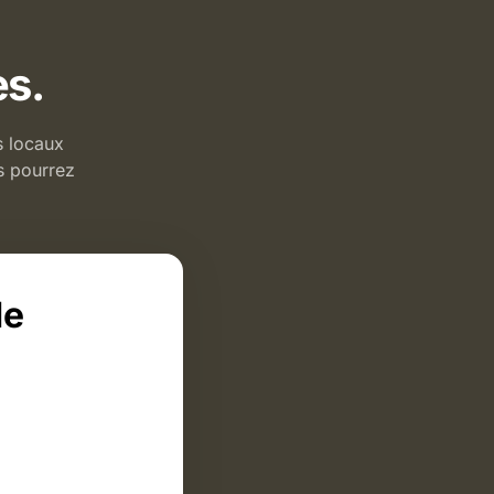
es.
s locaux
s pourrez
de