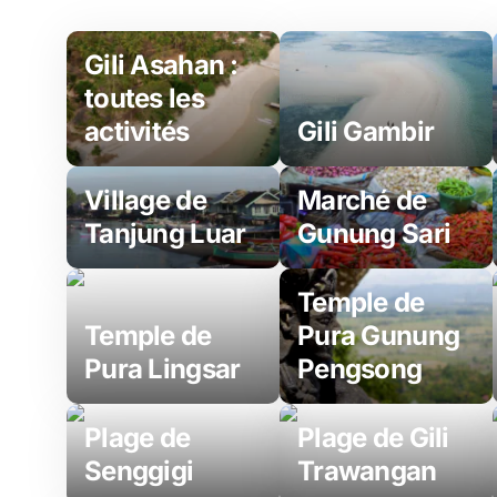
Gili Asahan :
toutes les
activités
Gili Gambir
Village de
Marché de
Tanjung Luar
Gunung Sari
Temple de
Temple de
Pura Gunung
Pura Lingsar
Pengsong
Plage de
Plage de Gili
Senggigi
Trawangan