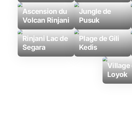
Ascension du
Jungle de
Volcan Rinjani
Pusuk
Rinjani Lac de
Plage de Gili
Segara
Kedis
Village
Loyok