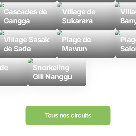
Cascades de
Village de
Vill
Gangga
Sukarara
Ban
Village Sasak
Plage de
Plag
de Sade
Mawun
Selo
 de
Snorkeling
Gili Nanggu
Tous nos circuits