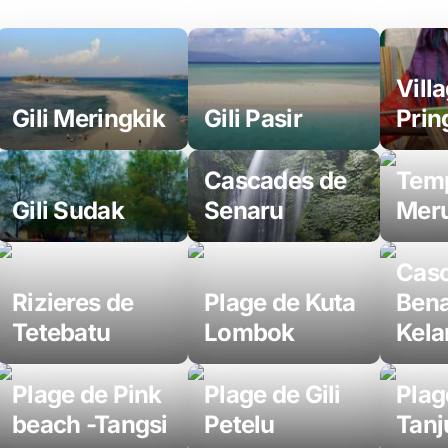
Vill
Gili Meringkik
Gili Pasir
Prin
Cascades de
Temp
Gili Sudak
Senaru
Mer
Casc
Rizieres de
Plage de Kuta
Ben
Tetebatu
Lombok
Kel
Plage de Pink
Plage de Gili
Plag
beach -Tangsi
Petelu
Tanj