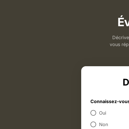
Év
Décrive
vous rép
D
Connaissez-vous 
Oui
Non