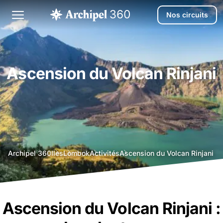
Nos circuits
Ascension du Volcan Rinjani
agence
Archipel 360
Iles
Lombok
Activités
Ascension du Volcan Rinjani
voyage
bali
Ascension du Volcan Rinjani :