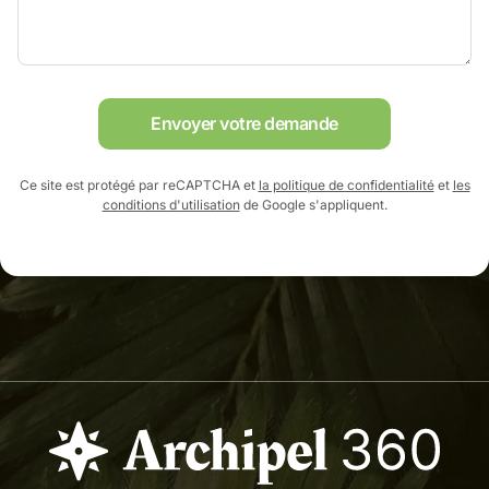
Envoyer votre demande
Ce site est protégé par reCAPTCHA et
la politique de confidentialité
et
les
conditions d'utilisation
de Google s'appliquent.