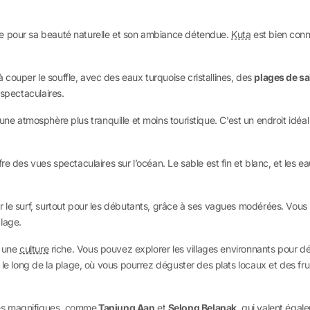
ée pour sa beauté naturelle et son ambiance détendue.
Kuta
est bien conn
couper le souffle, avec des eaux turquoise cristallines, des
plages de sa
 spectaculaires.
e atmosphère plus tranquille et moins touristique. C’est un endroit idéal p
e des vues spectaculaires sur l’océan. Le sable est fin et blanc, et les eaux
r le surf, surtout pour les débutants, grâce à ses vagues modérées. Vou
lage.
a une
culture
riche. Vous pouvez explorer les villages environnants pour déco
 le long de la plage, où vous pourrez déguster des plats locaux et des fruit
es magnifiques, comme
Tanjung Aan
et
Selong Belanak
, qui valent égal