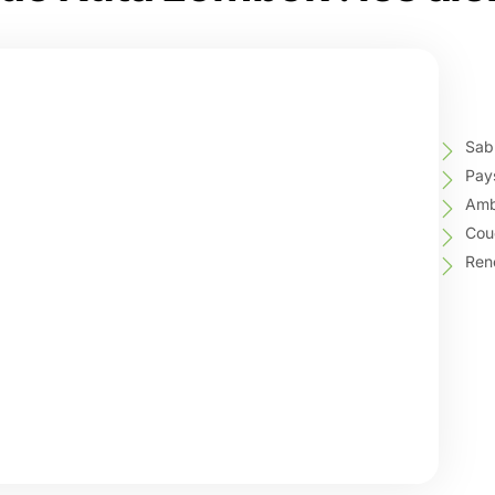
Sabl
Pay
Amb
Couc
Ren