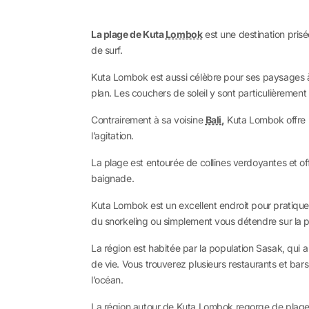
La plage de Kuta
Lombok
est une destination pris
de surf.
Kuta Lombok est aussi célèbre pour ses paysages à 
plan. Les couchers de soleil y sont particulièrement
Contrairement à sa voisine
Bali
,
Kuta Lombok offre un
l’agitation.
La plage est entourée de collines verdoyantes et offr
baignade.
Kuta Lombok est un excellent endroit pour pratique
du snorkeling ou simplement vous détendre sur la p
La région est habitée par la population Sasak, qui 
de vie. Vous trouverez plusieurs restaurants et bars
l’océan.
La région autour de Kuta Lombok regorge de plag