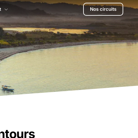
Nos circuits
t
entours