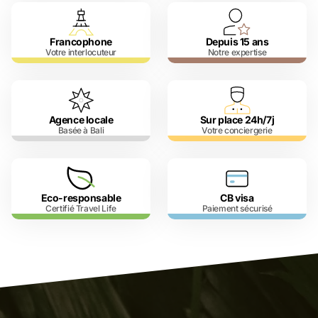
Francophone
Depuis 15 ans
Votre interlocuteur
Notre expertise
Agence locale
Sur place 24h/7j
Basée à Bali
Votre conciergerie
Eco-responsable
CB visa
Certifié Travel Life
Paiement sécurisé