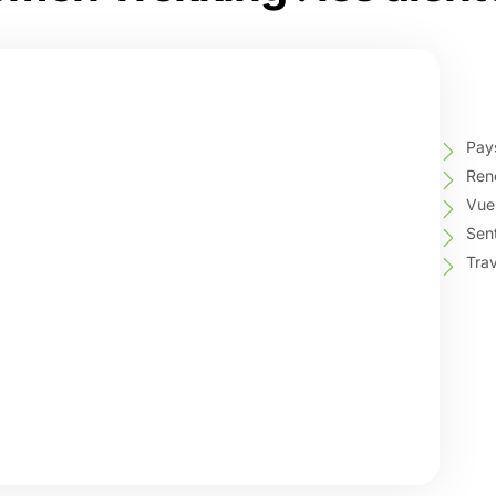
Pays
Renc
Vue
Sent
Trav