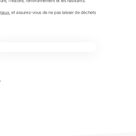
e, l’histoire, l’environnement et les habitants.
imaux
, et assurez-vous de ne pas laisser de déchets
s