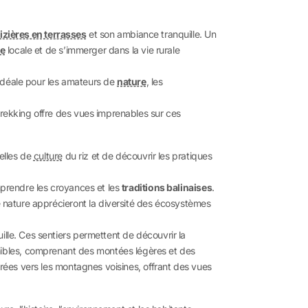
rizières en terrasses
et son ambiance tranquille. Un
re
locale et de s’immerger dans la vie rurale
 idéale pour les amateurs de
nature
, les
trekking offre des vues imprenables sur ces
nelles de
culture
du riz et de découvrir les pratiques
mprendre les croyances et les
traditions balinaises
.
de nature apprécieront la diversité des écosystèmes
ille. Ces sentiers permettent de découvrir la
nibles, comprenant des montées légères et des
érées vers les montagnes voisines, offrant des vues