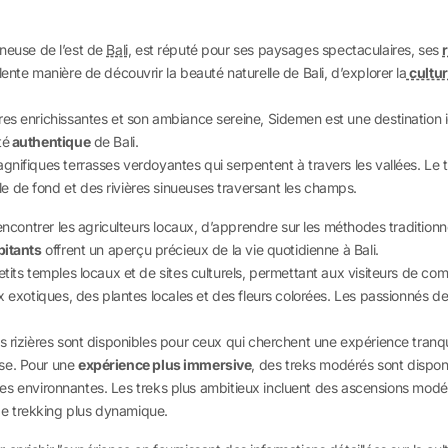
gneuse de l’est de
Bali
, est réputé pour ses paysages spectaculaires, ses
ente manière de découvrir la beauté naturelle de Bali, d’explorer la
cultu
res enrichissantes et son ambiance sereine, Sidemen est une destination
té
authentique
de Bali.
gnifiques terrasses verdoyantes qui serpentent à travers les vallées. Le 
 de fond et des rivières sinueuses traversant les champs.
rencontrer les agriculteurs locaux, d’apprendre sur les méthodes tradition
bitants
offrent un aperçu précieux de la vie quotidienne à Bali.
etits temples locaux et de sites culturels, permettant aux visiteurs de co
ux exotiques, des plantes locales et des fleurs colorées. Les passionnés 
s rizières sont disponibles pour ceux qui cherchent une expérience tranqu
nse. Pour une
expérience plus immersive
, des treks modérés sont dispo
llines environnantes. Les treks plus ambitieux incluent des ascensions mod
e trekking plus dynamique.