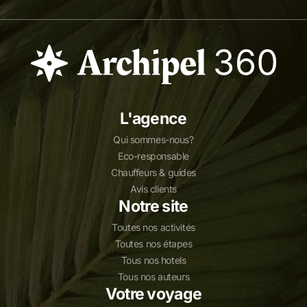
L'agence
Qui sommes-nous?
Eco-responsable
Chauffeurs & guides
Avis clients
Notre site
Toutes nos activités
Toutes nos étapes
Tous nos hotels
Tous nos auteurs
Votre voyage