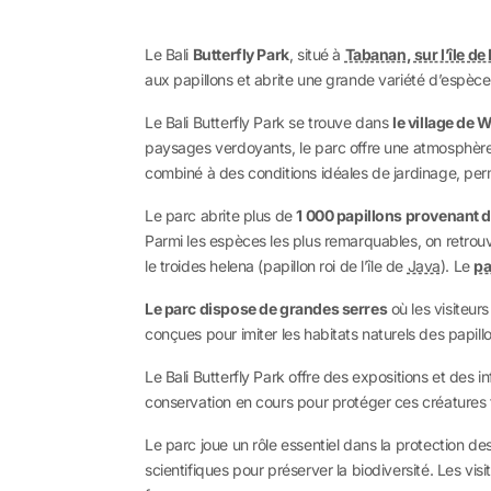
Le Bali
Butterfly Park
, situé à
Tabanan
,
sur l’île de 
aux papillons et abrite une grande variété d’espèces
Le Bali Butterfly Park se trouve dans
le village de 
paysages verdoyants, le parc offre une atmosphère se
combiné à des conditions idéales de jardinage, per
Le parc abrite plus de
1 000 papillons provenant 
Parmi les espèces les plus remarquables, on retrouv
le troides helena (papillon roi de l’île de
Java
). Le
pa
Le parc dispose de grandes serres
où les visiteur
conçues pour imiter les habitats naturels des papillon
Le Bali Butterfly Park offre des expositions et des in
conservation en cours pour protéger ces créatures f
Le parc joue un rôle essentiel dans la protection 
scientifiques pour préserver la biodiversité. Les vi