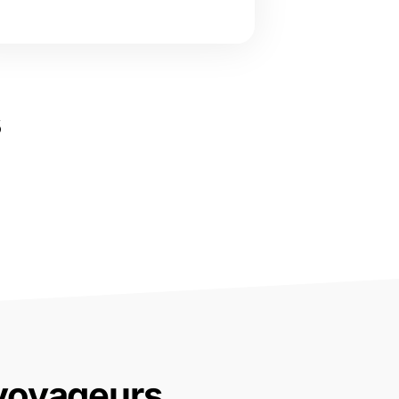
s
 voyageurs