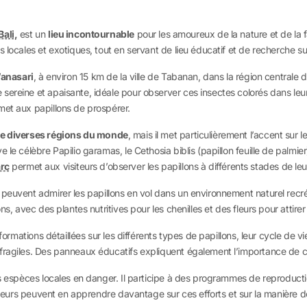
Bali
,
est un
lieu incontournable
pour les amoureux de la nature et de la 
 locales et exotiques, tout en servant de lieu éducatif et de recherche sur 
Wanasari
, à environ 15 km de la ville de Tabanan, dans la région centrale d
reine et apaisante, idéale pour observer ces insectes colorés dans leur h
met aux papillons de prospérer.
de diverses régions du monde
, mais il met particulièrement l’accent sur l
e le célèbre Papilio garamas, le Cethosia biblis (papillon feuille de palm
rc
permet aux visiteurs d’observer les papillons à différents stades de leur
s peuvent admirer les papillons en vol dans un environnement naturel recré
s, avec des plantes nutritives pour les chenilles et des fleurs pour attirer 
formations détaillées sur les différents types de papillons, leur cycle de vi
ragiles. Des panneaux éducatifs expliquent également l’importance de ces i
des espèces locales en danger. Il participe à des programmes de reproduct
siteurs peuvent en apprendre davantage sur ces efforts et sur la manière d