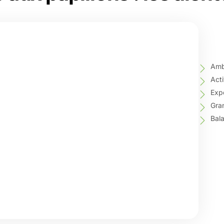
Ambi
Acti
Expé
Gran
Bala