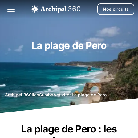
Nos circuits
La plage de Pero
agence
Archipel 360
Iles
Sumba
Activités
La plage de Pero
voyage
bali
La plage de Pero : les