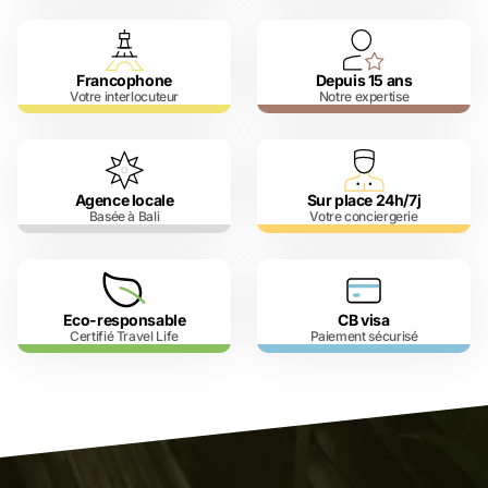
Francophone
Depuis 15 ans
Votre interlocuteur
Notre expertise
Agence locale
Sur place 24h/7j
Basée à Bali
Votre conciergerie
Eco-responsable
CB visa
Certifié Travel Life
Paiement sécurisé