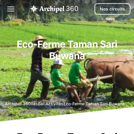
Nos circuits
Eco-Ferme Taman Sari
Buwana
agence
Archipel 360
Iles
Bali
Activités
Eco-Ferme Taman Sari Buwana
voyage
bali