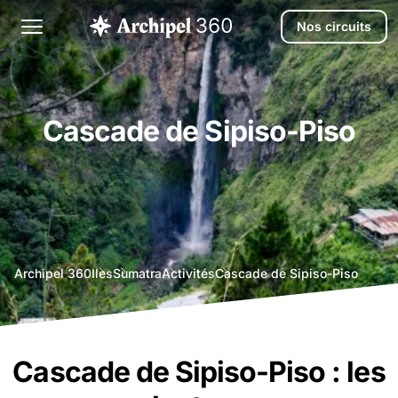
Nos circuits
Cascade de Sipiso-Piso
agence
Archipel 360
Iles
Sumatra
Activités
Cascade de Sipiso-Piso
voyage
bali
Cascade de Sipiso-Piso : les