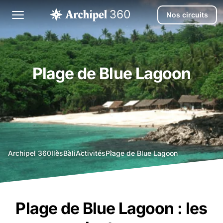
Nos circuits
Plage de Blue Lagoon
agence
Archipel 360
Iles
Bali
Activités
Plage de Blue Lagoon
voyage
bali
Plage de Blue Lagoon : les