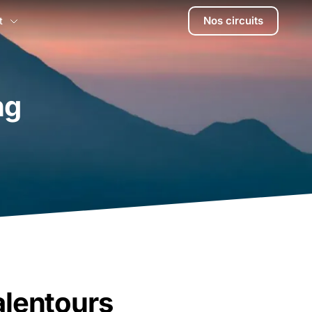
Nos circuits
t
ng
alentours