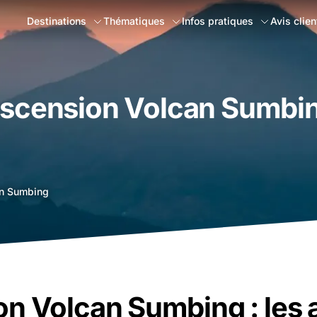
Destinations
Thématiques
Infos pratiques
Avis clien
scension Volcan Sumbi
an Sumbing
n Volcan Sumbing : les 