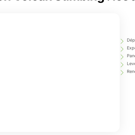
Dépa
Expé
Pan
Leve
Ren