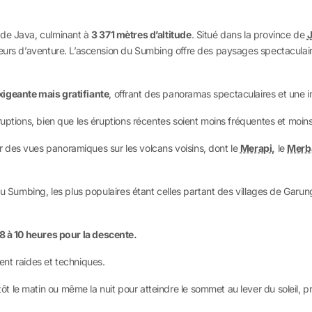
s de Java, culminant à
3 371 mètres d’altitude
. Situé dans la province de
teurs d’aventure. L’ascension du Sumbing offre des paysages spectaculair
xigeante mais gratifiante
, offrant des panoramas spectaculaires et une 
ruptions, bien que les éruptions récentes soient moins fréquentes et moins
 des vues panoramiques sur les volcans voisins, dont le
Merapi,
le
Merb
du Sumbing, les plus populaires étant celles partant des villages de Garun
8 à 10 heures pour la descente.
ent raides et techniques.
le matin ou même la nuit pour atteindre le sommet au lever du soleil, prof