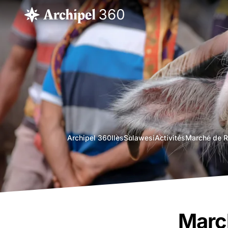
agence
Archipel 360
Iles
Sulawesi
Activités
Marché de 
voyage
bali
March