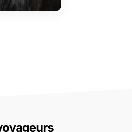
s
 voyageurs