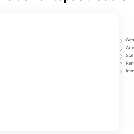
Cœur
Arti
Scè
Ren
Imme