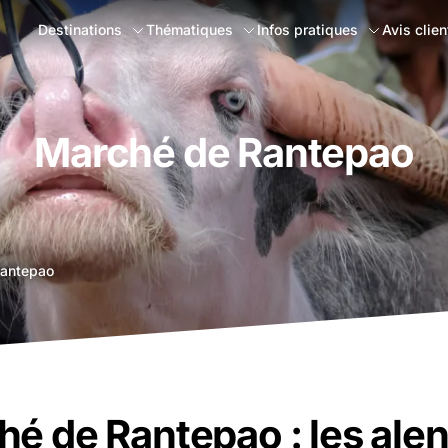
Destinations
Thématiques
Infos pratiques
Avis clien
Marché de Rantepao
Rantepao
é de Rantepao : les ale