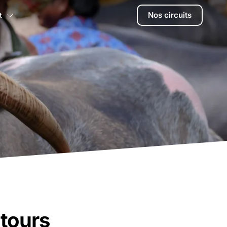
Nos circuits
t
ntours