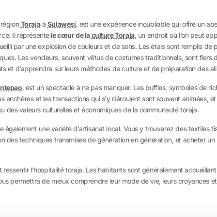
 région
Toraja
à
Sulawesi
,
est une expérience inoubliable qui offre un ap
ce. Il représente
le cœur de la
culture Toraja
, un endroit où l’on peut a
ueilli par une explosion de couleurs et de sons. Les étals sont remplis de pr
es. Les vendeurs, souvent vêtus de costumes traditionnels, sont fiers de p
nts et d’apprendre sur leurs méthodes de culture et de préparation des al
ntepao
, est un spectacle à ne pas manquer. Les buffles, symboles de rich
s enchères et les transactions qui s’y déroulent sont souvent animées, e
u des valeurs culturelles et économiques de la communauté toraja.
 également une variété d’artisanat local. Vous y trouverez des textiles ti
n des techniques transmises de génération en génération, et acheter un souv
 ressentir l’hospitalité toraja. Les habitants sont généralement accueillant
vous permettra de mieux comprendre leur mode de vie, leurs croyances et l