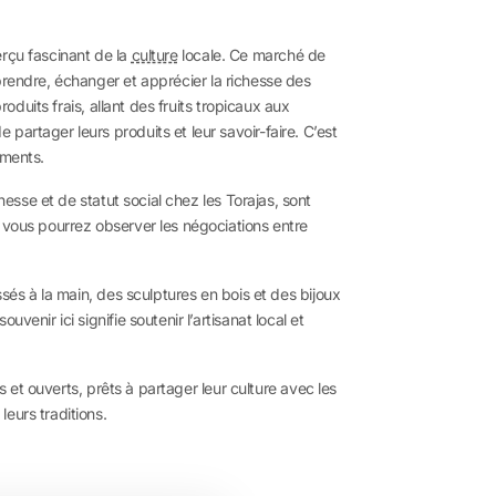
erçu fascinant de la
culture
locale. Ce marché de
pprendre, échanger et apprécier la richesse des
oduits frais, allant des fruits tropicaux aux
artager leurs produits et leur savoir-faire. C’est
iments.
esse et de statut social chez les Torajas, sont
t vous pourrez observer les négociations entre
ssés à la main, des sculptures en bois et des bijoux
enir ici signifie soutenir l’artisanat local et
s et ouverts, prêts à partager leur culture avec les
eurs traditions.