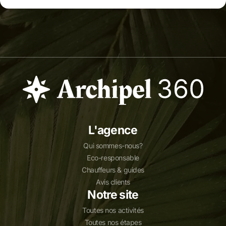
L'agence
Qui sommes-nous?
Eco-responsable
Chauffeurs & guides
Avis clients
Notre site
Toutes nos activités
Toutes nos étapes