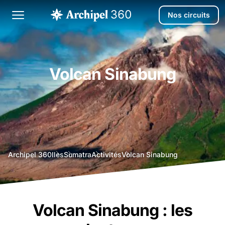
Nos circuits
Volcan Sinabung
agence
Archipel 360
Iles
Sumatra
Activités
Volcan Sinabung
voyage
bali
Volcan Sinabung : les