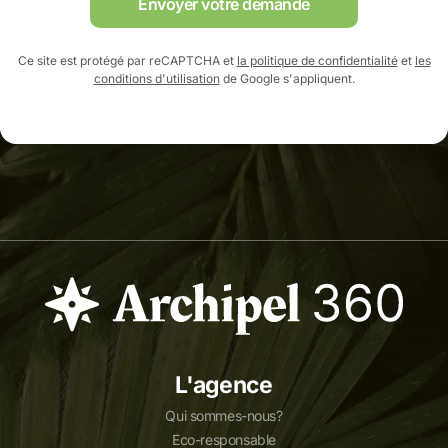
Envoyer votre demande
Ce site est protégé par reCAPTCHA et
la politique de confidentialité
et
les
conditions d'utilisation
de Google s'appliquent.
L'agence
Qui sommes-nous?
Eco-responsable