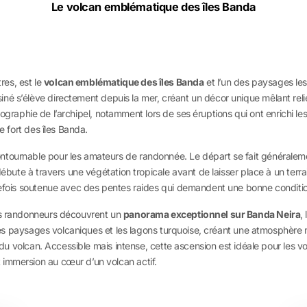
Le volcan emblématique des îles Banda
es, est le
volcan emblématique des îles Banda
et l’un des paysages les
né s’élève directement depuis la mer, créant un décor unique mêlant relie
a géographie de l’archipel, notamment lors de ses éruptions qui ont enrichi le
e fort des îles Banda.
tournable pour les amateurs de randonnée. Le départ se fait généralement
 débute à travers une végétation tropicale avant de laisser place à un terr
utefois soutenue avec des pentes raides qui demandent une bonne conditi
Les randonneurs découvrent un
panorama exceptionnel sur Banda Neira
,
ne les paysages volcaniques et les lagons turquoise, créant une atmosphère
fs du volcan. Accessible mais intense, cette ascension est idéale pour les
 immersion au cœur d’un volcan actif.