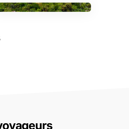
s
 voyageurs