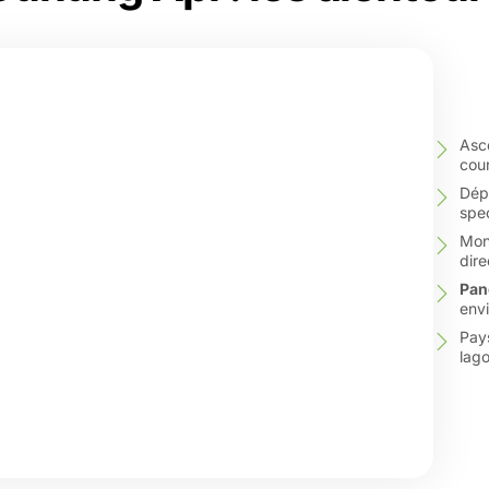
Asc
cour
Dépa
spe
Mon
dire
Pan
env
Pay
lago