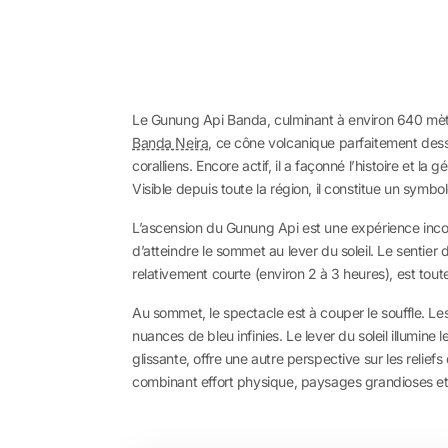
Le Gunung Api Banda, culminant à environ 640 mètr
Banda Neira
, ce cône volcanique parfaitement dessi
coralliens. Encore actif, il a façonné l’histoire et l
Visible depuis toute la région, il constitue un symbol
L’ascension du Gunung Api est une expérience incon
d’atteindre le sommet au lever du soleil. Le sentier
relativement courte (environ 2 à 3 heures), est to
Au sommet, le spectacle est à couper le souffle. 
nuances de bleu infinies. Le lever du soleil illumi
glissante, offre une autre perspective sur les relie
combinant effort physique, paysages grandioses et