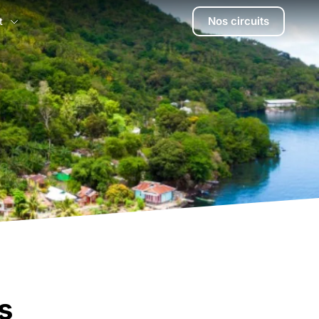
Nos circuits
t
s