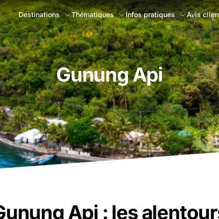
Destinations
Thématiques
Infos pratiques
Avis clien
Gunung Api
Gunung Api : les alentour