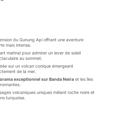
ension du Gunung Api offrant une aventure
te mais intense.
rt matinal pour admirer un lever de soleil
ctaculaire au sommet.
tée sur un volcan conique émergeant
ctement de la mer.
orama exceptionnel sur Banda Neira
et les îles
ironnantes.
sages volcaniques uniques mêlant roche noire et
ns turquoise.