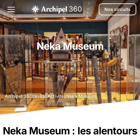
Nos circuits
Neka Museum
agence
Archipel 360
Iles
Bali
Activités
Neka Museum
voyage
bali
Neka Museum : les alentours