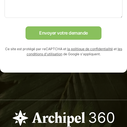
Envoyer votre demande
Ce site est protégé par reCAPTCHA et
la politique de confidentialité
et
les
conditions d'utilisation
de Google s'appliquent.