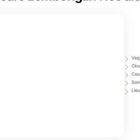
Vag
Obse
Couc
Sono
Lie