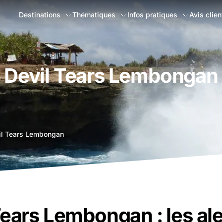
Destinations
Thématiques
Infos pratiques
Avis clien
Devil Tears Lembongan
il Tears Lembongan
Tears Lembongan : les al