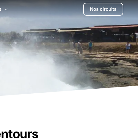
Nos circuits
t
entours