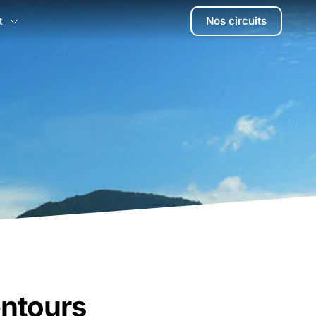
Nos circuits
t
entours