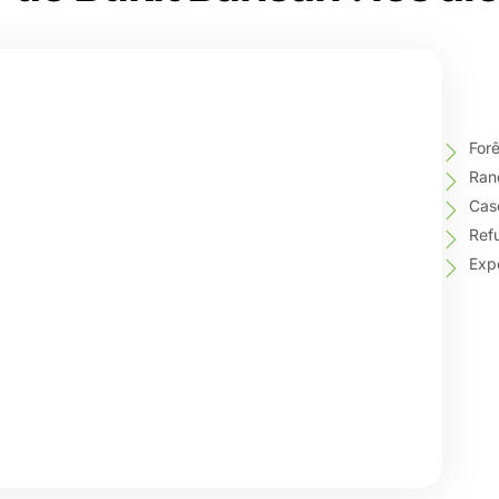
Forê
Ran
Cas
Ref
Exp