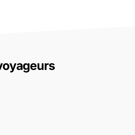
 voyageurs
.