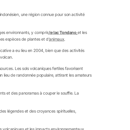
el indonésien, une région connue pour son activité
ges environnants, y compris
le lac Tondano
et les
ses espèces de plantes et d’
animaux
.
cative a eu lieu en 2004, bien que des activités
 volcan.
urces. Les sols volcaniques fertiles favorisent
un lieu de randonnée populaire, attirant les amateurs
ts et des panoramas à couper le souffle. La
 des légendes et des croyances spirituelles,
s volcaniques et les impacts environnementaux.