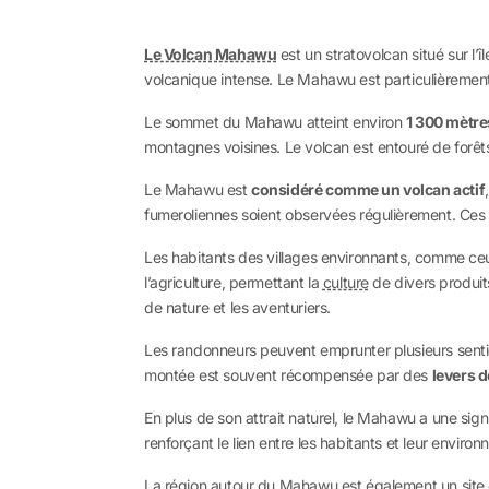
Le Volcan Mahawu
est un stratovolcan situé sur l’î
volcanique intense. Le Mahawu est particulièrement
Le sommet du Mahawu atteint environ
1 300 mètres
montagnes voisines. Le volcan est entouré de forêts
Le Mahawu est
considéré comme un volcan actif
fumeroliennes soient observées régulièrement. Ces 
Les habitants des villages environnants, comme ceux
l’agriculture, permettant la
culture
de divers produits
de nature et les aventuriers.
Les randonneurs peuvent emprunter plusieurs senti
montée est souvent récompensée par des
levers d
En plus de son attrait naturel, le Mahawu a une sign
renforçant le lien entre les habitants et leur enviro
La région autour du Mahawu est également un site 