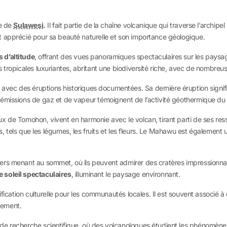
le de
Sulawesi
.
Il fait partie de la chaîne volcanique qui traverse l’archip
 apprécié pour sa beauté naturelle et son importance géologique.
 d’altitude
, offrant des vues panoramiques spectaculaires sur les paysa
 tropicales luxuriantes, abritant une biodiversité riche, avec de nombreu
, avec des éruptions historiques documentées. Sa dernière éruption signifi
émissions de gaz et de vapeur témoignent de l’activité géothermique du
 de Tomohon, vivent en harmonie avec le volcan, tirant parti de ses resso
, tels que les légumes, les fruits et les fleurs. Le Mahawu est également 
ers menant au sommet, où ils peuvent admirer des cratères impressionnan
e soleil spectaculaires
, illuminant le paysage environnant.
ification culturelle pour les communautés locales. Il est souvent associé à
nnement.
de recherche scientifique, où des volcanologues étudient les phénomène