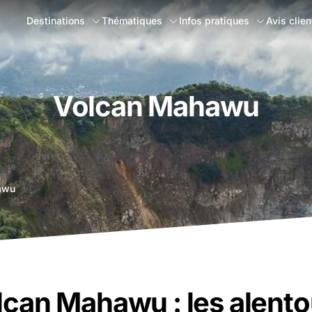
Destinations
Thématiques
Infos pratiques
Avis clien
Volcan Mahawu
awu
lcan Mahawu : les alento