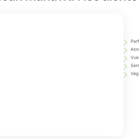
Parf
Atmo
Vue 
Sen
Vég