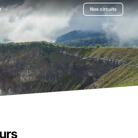
Nos circuits
t
urs