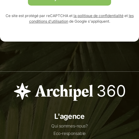
Ce site est protégé par reCAPTCHA et
la politique de confidentialité
et
les
conditions d'utilisation
de Google s'appliquent.
L'agence
Qui sommes-nous?
Eco-responsable