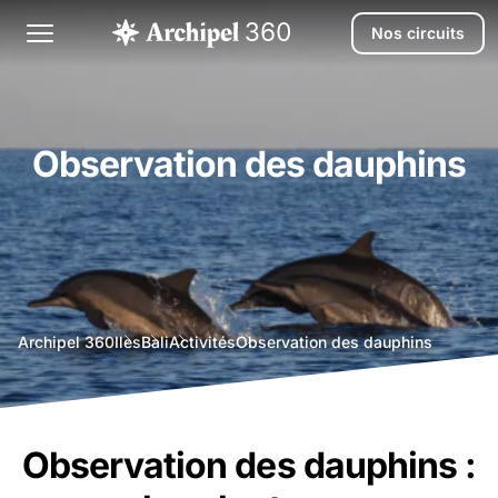
Nos circuits
Observation des dauphins
agence
Archipel 360
Iles
Bali
Activités
Observation des dauphins
voyage
bali
Observation des dauphins :