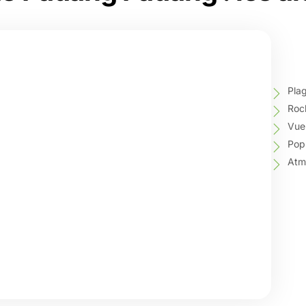
Plag
Roch
Vue 
Popu
Atm