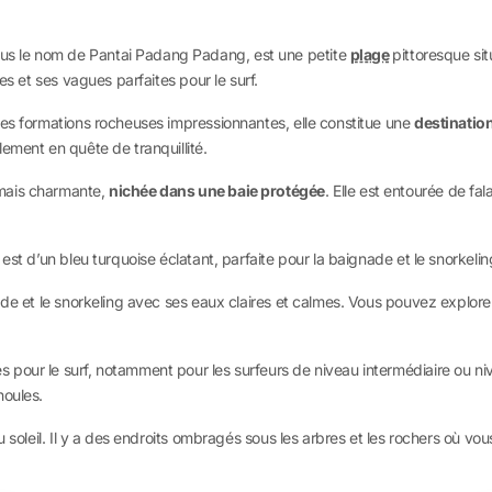
us le nom de Pantai Padang Padang, est une petite
plage
pittoresque si
es et ses vagues parfaites pour le surf.
ses formations rocheuses impressionnantes, elle constitue une
destinatio
ement en quête de tranquillité.
 mais charmante,
nichée dans une baie protégée
. Elle est entourée de f
est d’un bleu turquoise éclatant, parfaite pour la baignade et le snorkelin
ade et le snorkeling avec ses eaux claires et calmes. Vous pouvez explore
 pour le surf, notamment pour les surfeurs de niveau intermédiaire ou n
houles.
u soleil. Il y a des endroits ombragés sous les arbres et les rochers où v