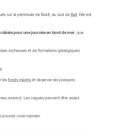
tuée sur la péninsule de Bukit, au sud de
Bali
. Elle est
n idéale pour une journée en bord de mer
, que
alaises rocheuses et de formations géologiques
g.
r les
fonds marins
et observer les poissons
iveau avancé. Les vagues peuvent être assez
ous pouvez vous reposer.