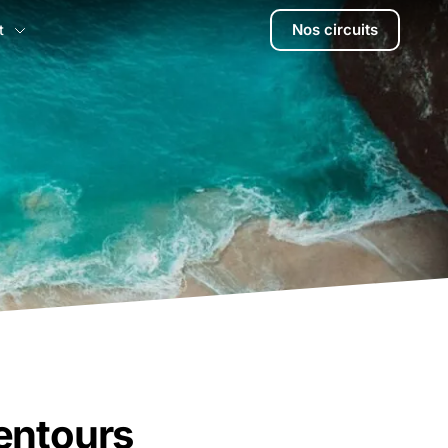
Nos circuits
t
g
lentours