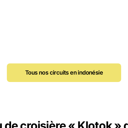
Tous nos circuits en indonésie
 de croisière « Klotok »