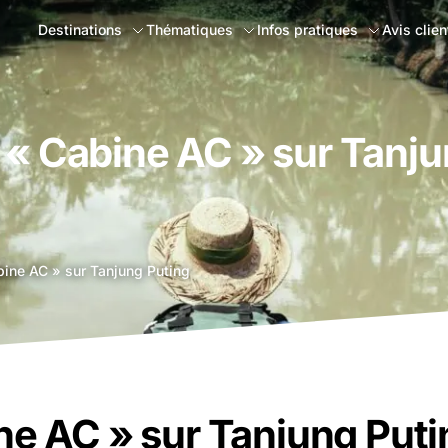
Destinations
Thématiques
Infos pratiques
Avis clien
 « Cabine AC » sur Tanj
bine AC » sur Tanjung Puting
ne AC » sur Tanjung Putin