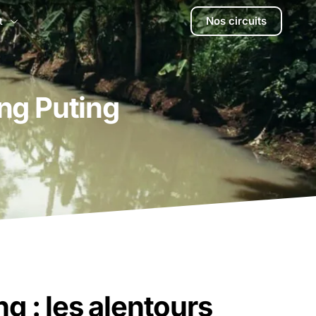
Nos circuits
t
ung Puting
g : les alentours