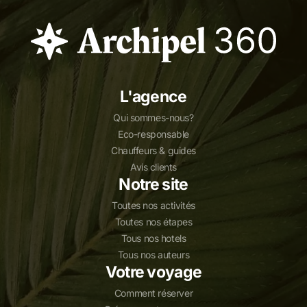
L'agence
Qui sommes-nous?
Eco-responsable
Chauffeurs & guides
Avis clients
Notre site
Toutes nos activités
Toutes nos étapes
Tous nos hotels
Tous nos auteurs
Votre voyage
Comment réserver