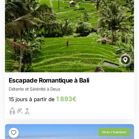
1 893€
Escapade Romantique à Bali
15 jours à partir de
Détente et Sérénité à Deux
Entrez dans un monde verdoyant et paisible à Jatiluwih
Balades en rizières, dîners aux chandelles… Ubud, l’amour à ciel
1 893€
15 jours à partir de
ouvert
Expédition sur les terres volcaniques du volcam Bromo
Gili Asahan : Une parenthèse en amoureux au paradis !
Couchers de soleil sur Padar, baignades à Kanawa - La croisière
de vos rêves !
Chez l'habitant