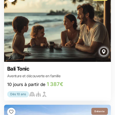
1 387€
Bali Tonic
10 jours à partir de
Aventure et découverte en famille
Ubud, où petits et grands vivent des expériences inoubliables
Rafting à Ubud : Une aventure familiale où la rivière écrit vos
1 387€
10 jours à partir de
souvenirs !
Au cœur de Bali, le Batur révèle une nature aussi puissante que
sereine
Dès 10 ans
Sidemen, une immersion totale dans la vie locale balinaise
Nager avec les raies mantas de Nusa Penida : Une aventure
familiale hors du commun !
Détente