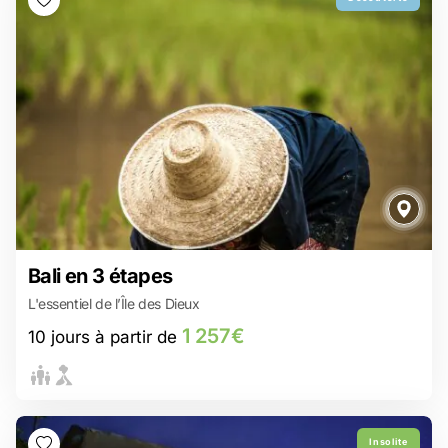
1 257€
Bali en 3 étapes
10 jours à partir de
L'essentiel de l’Île des Dieux
Ubud : L’harmonie entre culture, nature et émotions
Entre nature préservée et savoir-faire ancestraux, Marga vous
1 257€
10 jours à partir de
ensorcelle !
Une randonnée, mille souvenirs : Le Batur, trésor de Bali
Sidemen : plongez dans la vie locale et laissez-vous séduire par
sa simplicité
Sanur version slow travel : Où l'on savoure chaque minute avant
le retour...
Insolite