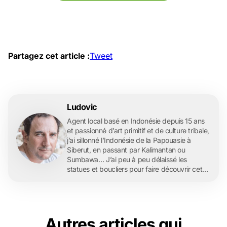
Partagez cet article :
Tweet
Ludovic
Agent local basé en Indonésie depuis 15 ans
et passionné d’art primitif et de culture tribale,
j’ai sillonné l’Indonésie de la Papouasie à
Siberut, en passant par Kalimantan ou
Sumbawa… J’ai peu à peu délaissé les
statues et boucliers pour faire découvrir cet
archipel merveilleux à ma famille, puis à mes
amis. De fil en aiguille, Archipel360 est née et
a grandi, avec l’envie d’aller toujours plus loin,
…
Autres articles qui