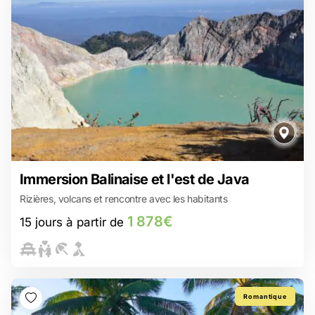
1 878€
Immersion Balinaise et l'est de Java
15 jours à partir de
Rizières, volcans et rencontre avec les habitants
Ijen : Randonnée jusqu’au plus grand lac acide du monde
Des coraux vibrants, des poissons multicolores… Bienvenue à
1 878€
15 jours à partir de
Menjangan !
Partagez des moments authentiques et chaleureux chez
l’habitant à Bali
Rafting à Ubud : La nature sauvage se dévoile au rythme de vos
pagayes !
Sidemen : un voyage authentique au cœur des rizières balinaises
Romantique