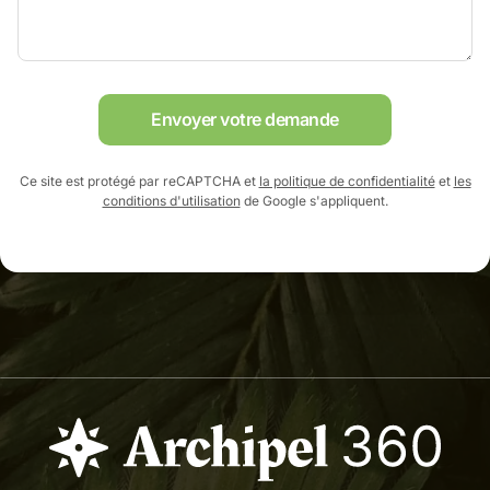
Envoyer votre demande
Ce site est protégé par reCAPTCHA et
la politique de confidentialité
et
les
conditions d'utilisation
de Google s'appliquent.