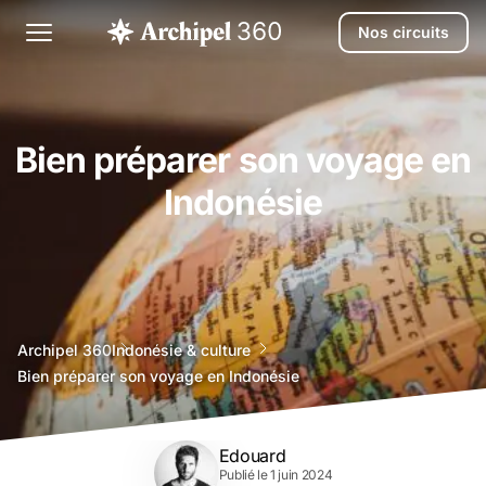
Nos circuits
Bien préparer son voyage en
Indonésie
agence
Archipel 360
Indonésie & culture
voyage
Bien préparer son voyage en Indonésie
bali
Edouard
Publié le 1 juin 2024