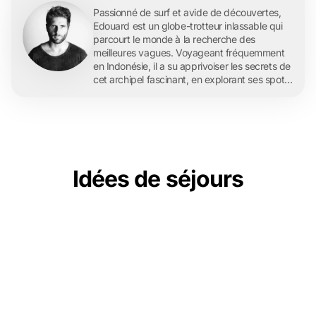
Passionné de surf et avide de découvertes,
Edouard est un globe-trotteur inlassable qui
parcourt le monde à la recherche des
meilleures vagues. Voyageant fréquemment
en Indonésie, il a su apprivoiser les secrets de
cet archipel fascinant, en explorant ses spots
de surf légendaires et ses îles paradisiaques.
En tant que rédacteur pour l'agence de
voyage française Archipel 360, Edouard
partage ses expériences et ses conseils de
voyage avec enthousiasme, offrant à ses
lecteurs un aperçu authentique et inspirant de
Idées de séjours
ses aventures indonésiennes. À travers ses
articles, il espère non seulement transmettre
sa passion pour le surf et les voyages, mais
aussi encourager d'autres à découvrir les
merveilles de l'Indonésie.