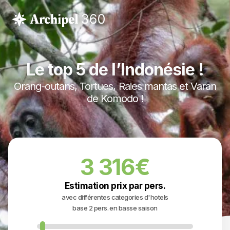
Le top 5 de l’Indonésie !
Orang-outans, Tortues, Raies mantas et Varan
de Komodo !
3 316€
Estimation prix par pers.
avec différentes categories d'hotels
base 2 pers. en basse saison