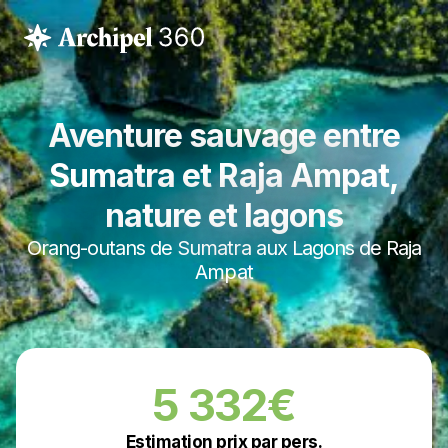
Aventure sauvage entre
Sumatra et Raja Ampat,
nature et lagons
Orang-outans de Sumatra aux Lagons de Raja
Ampat
5 332€
Estimation prix par pers.